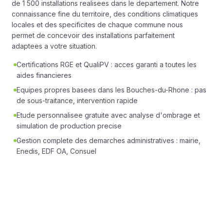
de 1 500 installations realisees dans le departement. Notre
connaissance fine du territoire, des conditions climatiques
locales et des specificites de chaque commune nous
permet de concevoir des installations parfaitement
adaptees a votre situation.
Certifications RGE et QualiPV : acces garanti a toutes les
aides financieres
Equipes propres basees dans les Bouches-du-Rhone : pas
de sous-traitance, intervention rapide
Etude personnalisee gratuite avec analyse d'ombrage et
simulation de production precise
Gestion complete des demarches administratives : mairie,
Enedis, EDF OA, Consuel
Suivi de production et SAV reactif, a proximite de chez
vous
L'ensoleillement des Bouches-du-Rhone est un veritable
tresor energetique que chaque proprietaire peut exploiter.