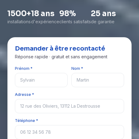
1500+
18 ans
98%
25 ans
installations
d'expérience
clients satisfaits
de garantie
Demander à être recontacté
Réponse rapide · gratuit et sans engagement
Prénom *
Nom *
Adresse *
Téléphone *