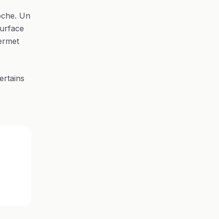
oche. Un
surface
permet
ertains