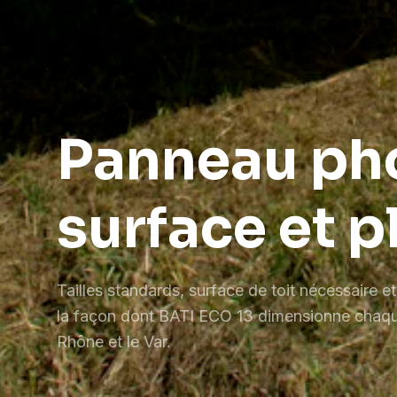
Panneau pho
surface et p
Tailles standards, surface de toit nécessaire et 
la façon dont BATI ECO 13 dimensionne chaqu
Rhône et le Var.