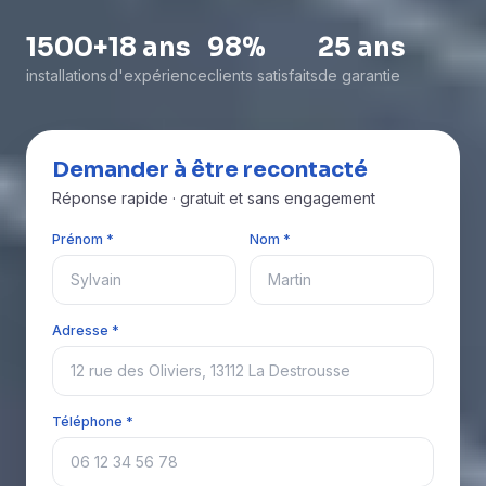
1500+
18 ans
98%
25 ans
installations
d'expérience
clients satisfaits
de garantie
Demander à être recontacté
Réponse rapide · gratuit et sans engagement
Prénom *
Nom *
Adresse *
Téléphone *