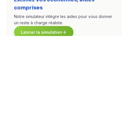
comprises
Notre simulateur intègre les aides pour vous donner
un reste à charge réaliste.
Lancer la simulation
La TVA réduite à 10%
La TVA réduite à 10% constitue un avantage fiscal
appréciable pour les petites installations. Elle s'applique aux
installations photovoltaïques d'une puissance inférieure ou
égale à 3 kWc raccordées au réseau public d'électricité,
posées sur un logement achevé depuis plus de 2 ans. La
réduction porte sur l'ensemble de la facture : matériel, main-
d'oeuvre et frais annexes. Sur une installation de 3 kWc à 9
000 euros HT, l'économie de TVA représente environ 900
euros par rapport au taux normal de 20%. BATI ECO 13