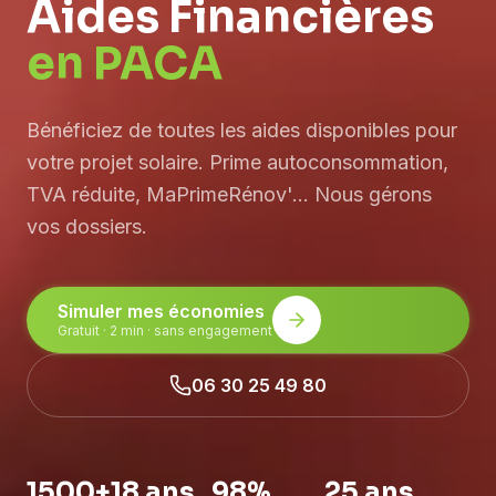
Aides Financières
en PACA
Bénéficiez de toutes les aides disponibles pour
votre projet solaire. Prime autoconsommation,
TVA réduite, MaPrimeRénov'... Nous gérons
vos dossiers.
Simuler mes économies
Gratuit · 2 min · sans engagement
06 30 25 49 80
1500+
18 ans
98%
25 ans