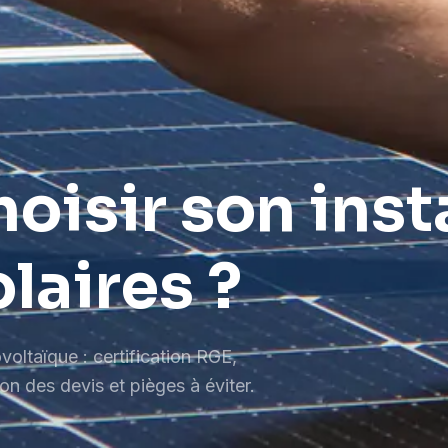
isir son insta
laires ?
voltaïque : certification RGE,
on des devis et pièges à éviter.