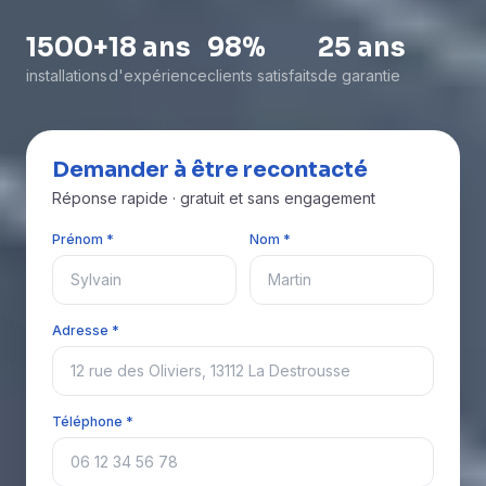
1500+
18 ans
98%
25 ans
installations
d'expérience
clients satisfaits
de garantie
Demander à être recontacté
Réponse rapide · gratuit et sans engagement
Prénom *
Nom *
Adresse *
Téléphone *