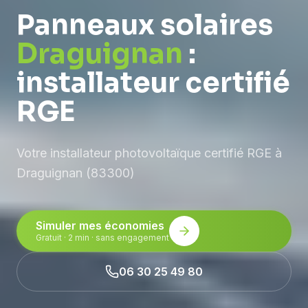
Panneaux solaires
Draguignan
:
installateur certifié
RGE
Votre installateur photovoltaïque certifié RGE à
Draguignan (83300)
Simuler mes économies
Gratuit · 2 min · sans engagement
06 30 25 49 80