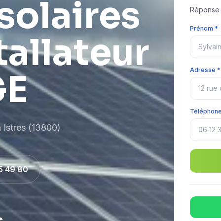
solaires
Réponse r
Prénom *
tallateur
Adresse *
GE
Téléphone
à Istres (13800)
5 49 80
s