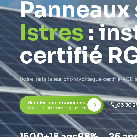
Panneaux 
Istres
: ins
certifié R
Votre installateur photovoltaïque certifié RGE 
Simuler mes économies
06 30 2
Gratuit · 2 min · sans engagement
1500+
18 ans
98%
25 an