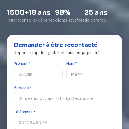
1500+
18 ans
98%
25 ans
installations
d'expérience
clients satisfaits
de garantie
Demander à être recontacté
Réponse rapide · gratuit et sans engagement
Prénom *
Nom *
Adresse *
Téléphone *