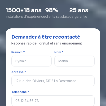
1500+
18 ans
98%
25 ans
installations
d'expérience
clients satisfaits
de garantie
Demander à être recontacté
Réponse rapide · gratuit et sans engagement
Prénom *
Nom *
Adresse *
Téléphone *