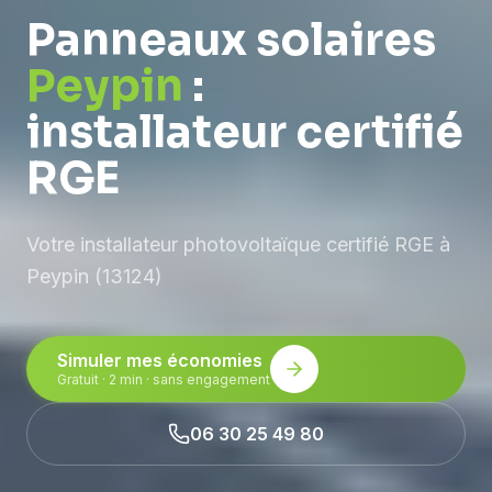
Panneaux solaires
Peypin
:
installateur certifié
RGE
Votre installateur photovoltaïque certifié RGE à
Peypin (13124)
Simuler mes économies
Gratuit · 2 min · sans engagement
06 30 25 49 80